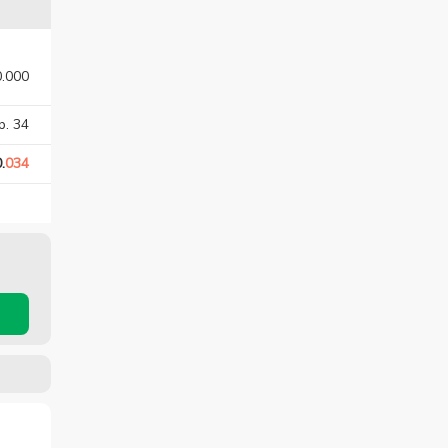
0.000
p. 34
.
034