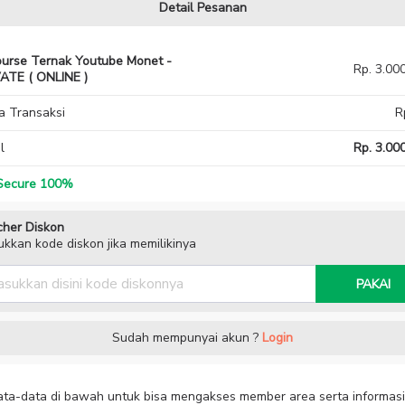
Detail Pesanan
urse Ternak Youtube Monet -
Rp. 3.00
ATE ( ONLINE )
a Transaksi
R
l
Rp. 3.000
ecure 100%
her Diskon
kkan kode diskon jika memilikinya
PAKAI
Sudah mempunyai akun ?
Login
data-data di bawah untuk bisa mengakses member area serta informasi