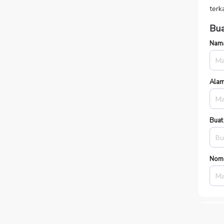
terk
Bua
Nama
Alam
Buat
Nom
Pil