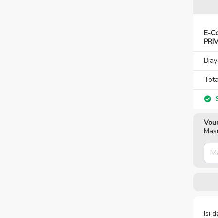
E-Co
PRIV
Biay
Tota
S
Vouc
Masu
Isi 